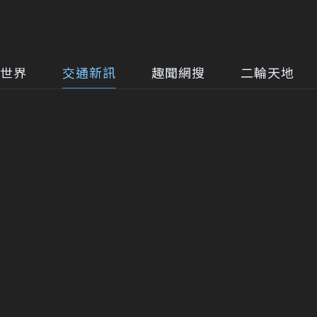
世界
交通新訊
趣聞網搜
二輪天地