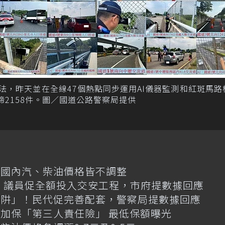
法，昨天並在全線47個熱點同步運用AI儀器監測和紅斑馬路
2158件。圖／國道公路警察局提供
日國內汽、柴油價格皆不調整
億！議員促全額投入交安工程，市府提數據回應
陷阱」！民代促完善配套，警察局提數據回應
加保「第三人責任險」 最低保額曝光