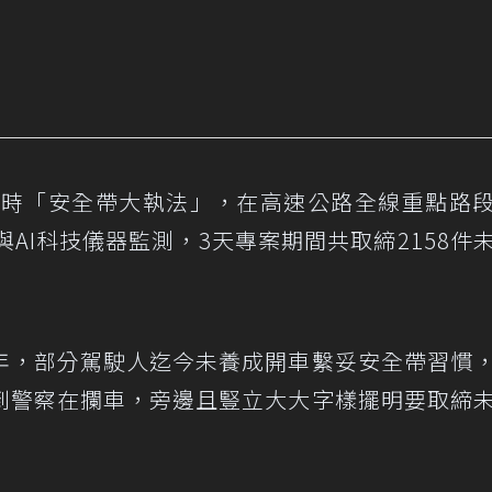
2小時「安全帶大執法」，在高速公路全線重點路
AI科技儀器監測，3天專案期間共取締2158件
年，部分駕駛人迄今未養成開車繫妥安全帶習慣
到警察在攔車，旁邊且豎立大大字樣擺明要取締