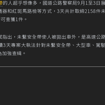
帶
的人超乎想像多，國道公路警察局9月1至3日
儀器和紅斑馬路檢等方式，3天共計取締2158件
即可查獲1件。
斌指出，未繫安全帶使人被拋出車外，是高速公
續3天專案大執法針對未繫安全帶、大型車、駕
為加強查緝。