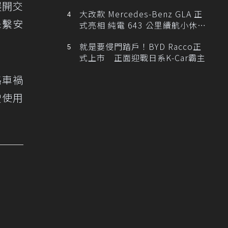
展開交
大改款 Mercedes-Benz GLA 正
未繫安
式亮相 純電 643 公里續航小休
旅！
就是要侵門踏戶！BYD Racco正
式上市 正面迎戰日系K-Car霸主
路車禍
駛使用