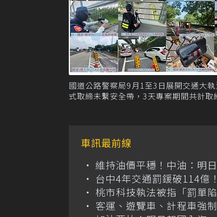
國道公路警察局9月1至3日展開交通大執
式取締未繫安全帶，3天專案期間共計取締
車訊最前線
維持油價平穩！中油：明
台中4年交通罰鍰破114
桃市科技執法被指「罰單
客運、遊覽車、計程車強制