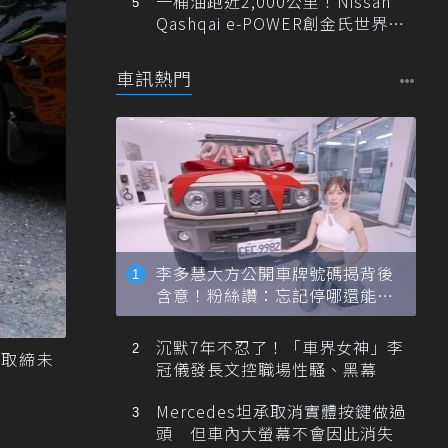
一桶油跑近2,000公里！Nissan
Qashqai e-POWER創金氏世界紀
錄
車訊熱門
李多慧大方公開車牌號碼揭背後
含意！粉絲讚：忘記停哪還能幫
忙找車
沉默7年不忍了！「車界女神」李
式取締未
冠儀發長文控職場性騷、黑幕
Mercedes坦承取消實體按鍵做過
頭 但車內大螢幕不會因此消失