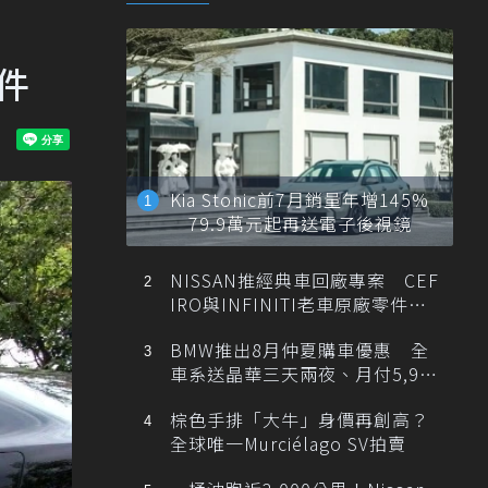
件
Kia Stonic前7月銷量年增145%
79.9萬元起再送電子後視鏡
NISSAN推經典車回廠專案 CEF
IRO與INFINITI老車原廠零件最
低1折
BMW推出8月仲夏購車優惠 全
車系送晶華三天兩夜、月付5,900
元起
棕色手排「大牛」身價再創高？
全球唯一Murciélago SV拍賣