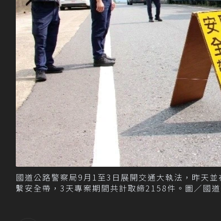
國道公路警察局9月1至3日展開交通大執法，昨天並
繫安全帶，3天專案期間共計取締2158件。圖／國