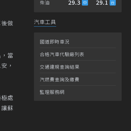
29.3
29.1
柴油
汽車工具
車後做
國道即時車況
合格汽車代驗廠列表
出，當
花安，
交通違規查詢結果
汽燃費查詢及繳費
監理服務網
積極處
，讓蘇