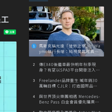
完工
馬斯克稱光達「徒勞之舉」！Wa
ymo執行長嗆：純視覺難達真正
自動駕駛
傳EX40後繼車最快明年秋季現
身？有望以SPA3平台開發注入80
0V動力
Freelander品牌重生 喊年銷30
萬輛目標 CJLR：打造國際品牌
半數銷量來自全球！
與世界頂尖樂團相遇 Mercedes-
Benz Pass 白金會員優先購票維
也納愛樂