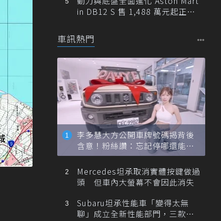
動力與底盤全面進化 Aston Mart
in DB12 S 售 1,488 萬元起正式
登台
車訊熱門
李多慧大方公開車牌號碼揭背後
含意！粉絲讚：忘記停哪還能幫
忙找車
Mercedes坦承取消實體按鍵做過
頭 但車內大螢幕不會因此消失
Subaru坦承性能車「變得太無
聊」成立全新性能部門，三款手