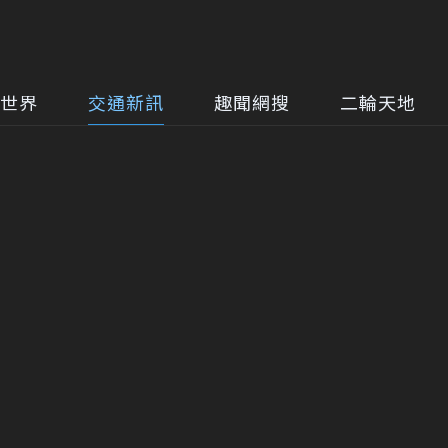
世界
交通新訊
趣聞網搜
二輪天地