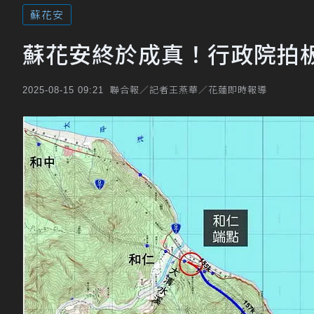
蘇花安
蘇花安終於成真！行政院拍板
聯合報／記者王燕華／花蓮即時報導
2025-08-15 09:21