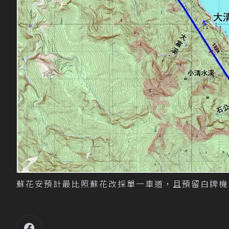
蘇花安預計最比照蘇花改採單一車道，且預留白牌機