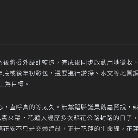
認後將委外設計監造，完成後同步啟動用地徵收
年底或後年初發包，還要進行鑽探、水文等地質
完工為目標。
心，直呼真的等太久。無黨籍縣議員魏嘉賢說，
地震來臨，花蓮人經歷多次蘇花公路封路的日子
蘇花安不只是交通建設，更是花蓮的生命線，花