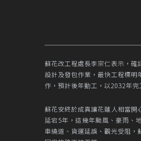
蘇花改工程處長李宗仁表示，確
設計及發包作業，最快工程標明
作，預計後年動工，以2032年
蘇花安終於成真讓花蓮人相當開
延宕5年，這幾年颱風、豪雨、
車繞道、貨運延誤、觀光受阻，