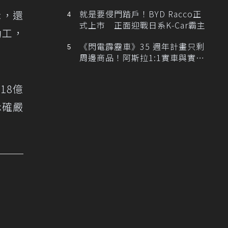
排跑車開發中！
示，還
就是要侵門踏戶！BYD Racco正
式上市 正面迎戰日系K-Car霸主
動工，
《閃電霹靂車》35 週年計畫只剩
周邊商品！阿斯拉1:1實車與實體
展覽雙雙喊卡
18億
示確嚴