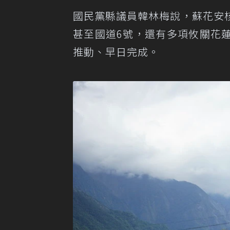
國民黨縣議員韓林梅說，蘇花安
甚至國道6號，還有多項攸關花
推動、早日完成。