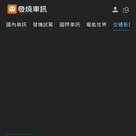
國內車訊
發燒試駕
國際車訊
電能世界
交通新訊