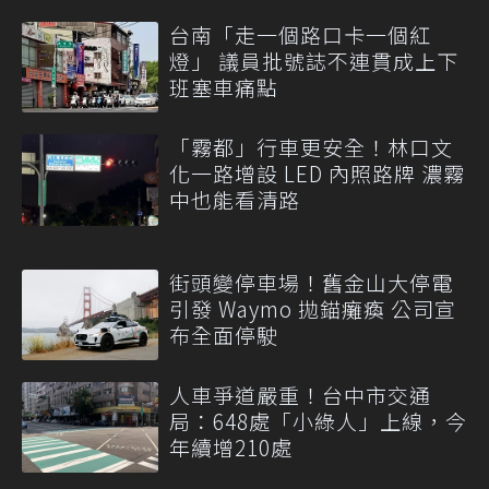
台南「走一個路口卡一個紅
燈」 議員批號誌不連貫成上下
班塞車痛點
「霧都」行車更安全！林口文
化一路增設 LED 內照路牌 濃霧
中也能看清路
街頭變停車場！舊金山大停電
引發 Waymo 拋錨癱瘓 公司宣
布全面停駛
人車爭道嚴重！台中市交通
局：648處「小綠人」上線，今
年續增210處