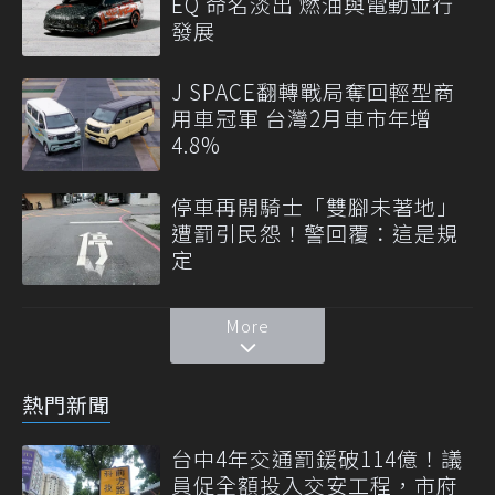
EQ 命名淡出 燃油與電動並行
發展
J SPACE翻轉戰局奪回輕型商
用車冠軍 台灣2月車市年增
4.8%
停車再開騎士「雙腳未著地」
遭罰引民怨！警回覆：這是規
定
More
熱門新聞
台中4年交通罰鍰破114億！議
員促全額投入交安工程，市府