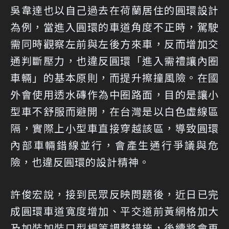
吳韋達也以自己過去在荷蘭居住的圓環設計
為例，當進入圓環的車道角度不正時，駕駛
需同時觀察左前與左後方來車，反而增加交
通判斷壓力，也違反圓環「進入需禮讓內圈
車輛」的基本原則，而提升擦撞風險。在國
外會使用透水磚作為中圈路面，目的是讓小
型車不舒服而避開，在台灣是以白色虛線區
隔，實際上小型車直接穿越該區，導致圓環
內部車輛錯線並行，會產生通行爭議與危
險，也違反圓環的設計精神。
許俊宏說，接到民眾反映問題後，近日已完
成圓環車道寬度增加、平交道前黃網格加大
及加裝加裝ㄇ型桿等調整措施，後續將會再