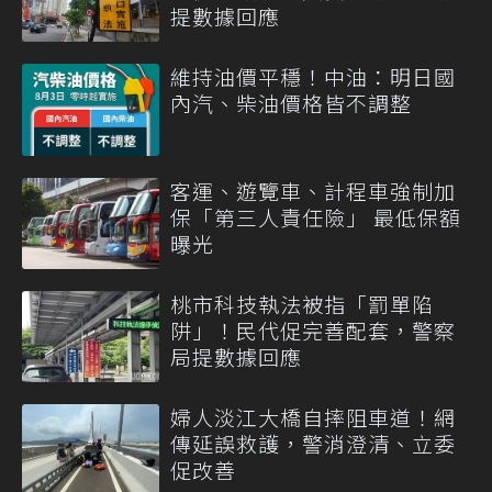
提數據回應
維持油價平穩！中油：明日國
內汽、柴油價格皆不調整
客運、遊覽車、計程車強制加
保「第三人責任險」 最低保額
曝光
桃市科技執法被指「罰單陷
阱」！民代促完善配套，警察
局提數據回應
婦人淡江大橋自摔阻車道！網
傳延誤救護，警消澄清、立委
促改善