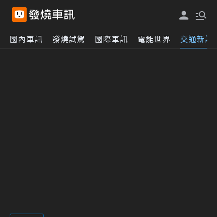
國內車訊
發燒試駕
國際車訊
電能世界
交通新訊