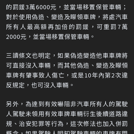
的罰鍰3萬6000元，並當場移置保管車輛；
對於使用偽造、變造及矇領車牌，將處汽車
所有人最高額再加倍的罰鍰，可重罰7萬
2000元，並當場移置保管車輛。
三讀條文也明定，如果偽造變造他車車牌將
可直接沒入車輛，而其他偽造、變造及矇領
車牌有肇事致人傷亡，或是10年內第2次違
反規定，也可沒入車輛。
另外，為達到有效嚇阻非汽車所有人的駕駛
人駕駛未領用有效車牌車輛衍生後續道路違
規、治安犯罪等行為，這次修法也加入併罰
概念，如果駕駛人明知駕駛車輛的車牌有問