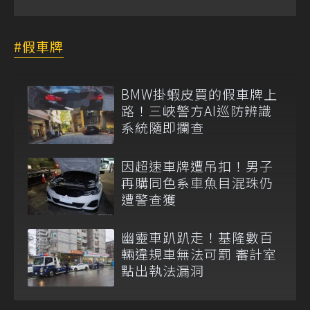
假車牌
BMW掛蝦皮買的假車牌上
路！三峽警方AI巡防辨識
系統隨即攔查
因超速車牌遭吊扣！男子
再購同色系車魚目混珠仍
遭警查獲
幽靈車趴趴走！基隆數百
輛違規車無法可罰 審計室
點出執法漏洞