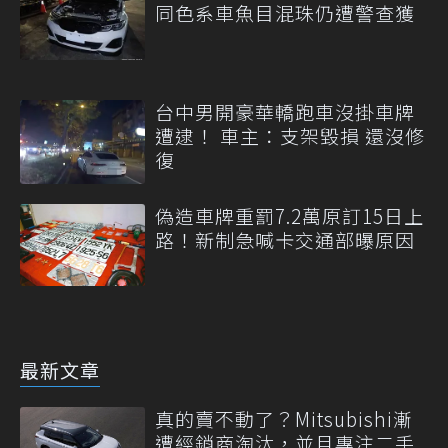
同色系車魚目混珠仍遭警查獲
台中男開豪華轎跑車沒掛車牌
遭逮！ 車主：支架毀損 還沒修
復
偽造車牌重罰7.2萬原訂15日上
路！新制急喊卡交通部曝原因
最新文章
真的賣不動了？Mitsubishi漸
遭經銷商淘汰，並且專注二手