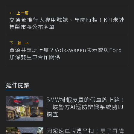
←
上一篇
交通部推行人專用號誌、早開時相！KPI未達
標縣市將公布名單
下一篇
→
資源共享玩上癮？Volkswagen表示或與Ford
加深雙生車合作關係
延伸閱讀
BMW掛蝦皮買的假車牌上路！
三峽警方AI巡防辨識系統隨即
攔查
因超速車牌遭吊扣！男子再購