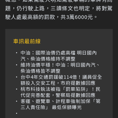
題，仍行駛上路，三讀條文也明定，將對駕
駛人處最高額的罰款，共3萬6000元。
車訊最前線
中油：國際油價仍處高檔 明日國內
汽、柴油價格維持不調整
維持油價平穩！中油：明日國內汽、
柴油價格皆不調整
台中4年交通罰鍰破114億！議員促全
額投入交安工程，市府提數據回應
桃市科技執法被指「罰單陷阱」！民
代促完善配套，警察局提數據回應
客運、遊覽車、計程車強制加保「第
三人責任險」 最低保額曝光