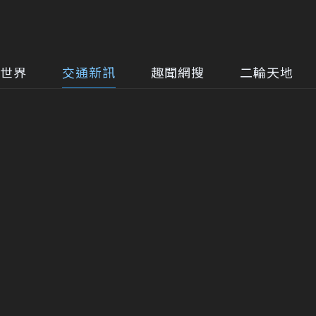
世界
交通新訊
趣聞網搜
二輪天地