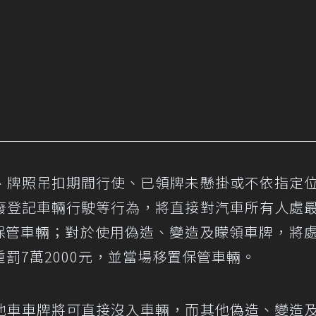
、牌照吊扣期間行使、已領牌未懸掛或不依指定
廢登記車輛行駛等行為，將直接對汽車所有人處
置保管車輛；對於使用偽造、變造及矇領車牌，將
罰7萬2000元，並當場移置保管車輛。
他車車牌將可直接沒入車輛，而其他偽造、變造