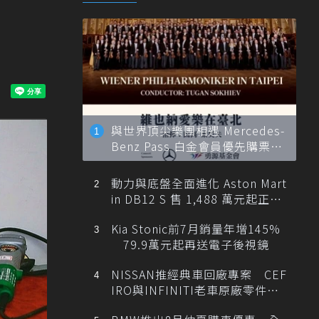
！
與世界頂尖樂團相遇 Mercedes-
Benz Pass 白金會員優先購票維
也納愛樂
動力與底盤全面進化 Aston Mart
in DB12 S 售 1,488 萬元起正式
登台
Kia Stonic前7月銷量年增145%
79.9萬元起再送電子後視鏡
NISSAN推經典車回廠專案 CEF
IRO與INFINITI老車原廠零件最
低1折