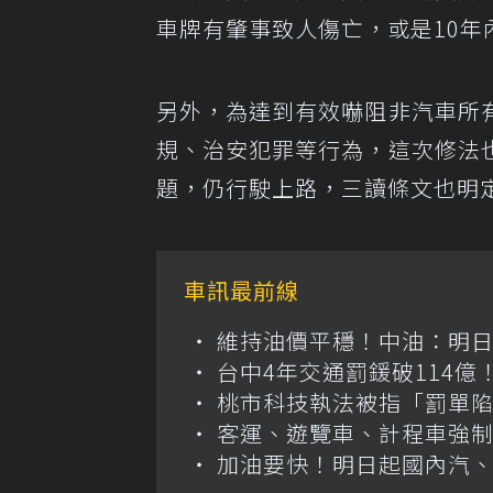
車牌有肇事致人傷亡，或是10年
另外，為達到有效嚇阻非汽車所
規、治安犯罪等行為，這次修法
題，仍行駛上路，三讀條文也明定
車訊最前線
維持油價平穩！中油：明
台中4年交通罰鍰破114
桃市科技執法被指「罰單
客運、遊覽車、計程車強制
加油要快！明日起國內汽、柴