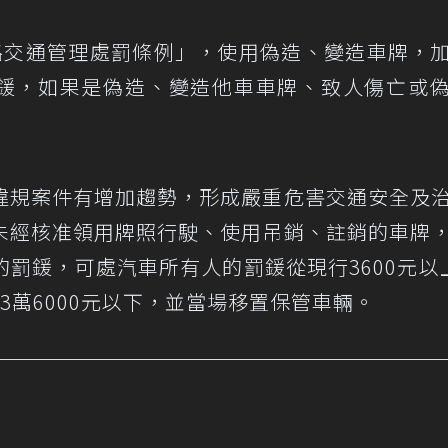
路交通管理處罰條例」，使用偽造、變造車牌，
元罰鍰，如果是偽造、變造他車車牌、致人傷亡或
違規案件有增加趨勢，形成嚴重危害交通安全及
未經核准領用牌照行駛、使用吊銷、註銷的車牌
罰鍰，可處汽車所有人的罰鍰從現行3600元以
上3萬6000元以下，並當場移置保管車輛。