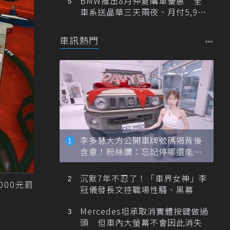
BMW推出8月仲夏購車優惠 全
車系送晶華三天兩夜、月付5,900
元起
車訊熱門
李多慧大方公開車牌號碼揭背後
含意！粉絲讚：忘記停哪還能幫
忙找車
沉默7年不忍了！「車界女神」李
00元罰
冠儀發長文控職場性騷、黑幕
Mercedes坦承取消實體按鍵做過
頭 但車內大螢幕不會因此消失