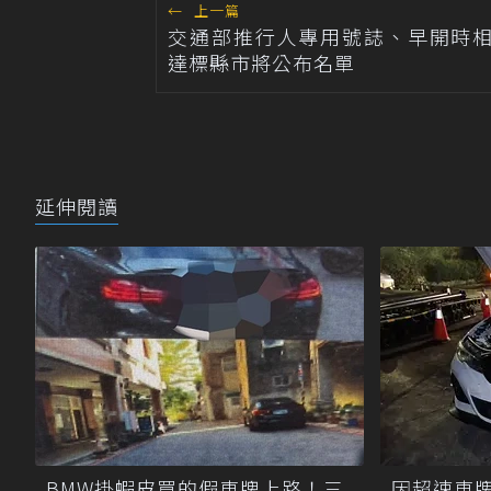
←
上一篇
交通部推行人專用號誌、早開時相！
達標縣市將公布名單
延伸閱讀
BMW掛蝦皮買的假車牌上路！三
因超速車