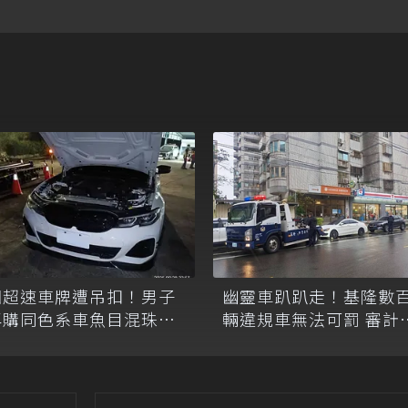
因超速車牌遭吊扣！男子
幽靈車趴趴走！基隆數
再購同色系車魚目混珠仍
輛違規車無法可罰 審計
遭警查獲
點出執法漏洞