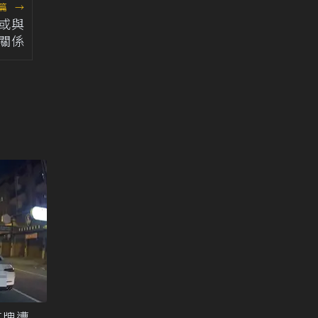
篇
→
示或與
作關係
車牌遭