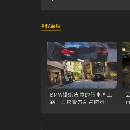
假車牌
BMW掛蝦皮買的假車牌上
路！三峽警方AI巡防辨識
系統隨即攔查