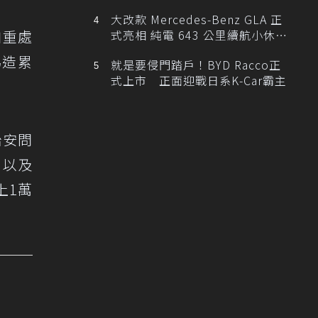
大改款 Mercedes-Benz GLA 正
加重處
式亮相 純電 643 公里續航小休
旅！
偽造累
就是要侵門踏戶！BYD Racco正
式上市 正面迎戰日系K-Car霸主
治安問
，以及
上1萬