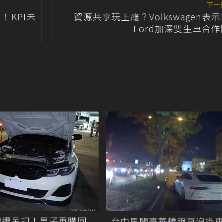
下一
KPI未
資源共享玩上癮？Volkswagen表
Ford加深雙生車合
牌遭吊扣！男子再購同
台中男開豪華轎跑車沒掛