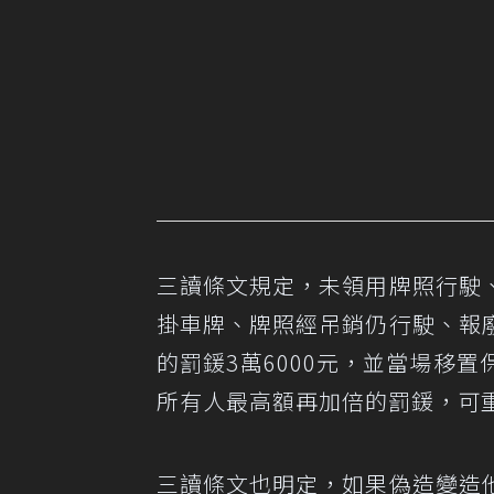
三讀條文規定，未領用牌照行駛
掛車牌、牌照經吊銷仍行駛、報
的罰鍰3萬6000元，並當場移
所有人最高額再加倍的罰鍰，可重
三讀條文也明定，如果偽造變造