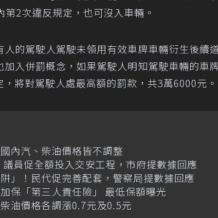
內第2次違反規定，也可沒入車輛。
有人的駕駛人駕駛未領用有效車牌車輛衍生後續
也加入併罰概念，如果駕駛人明知駕駛車輛的車
，將對駕駛人處最高額的罰款，共3萬6000元。
日國內汽、柴油價格皆不調整
億！議員促全額投入交安工程，市府提數據回應
陷阱」！民代促完善配套，警察局提數據回應
加保「第三人責任險」 最低保額曝光
油價格各調漲0.7元及0.5元