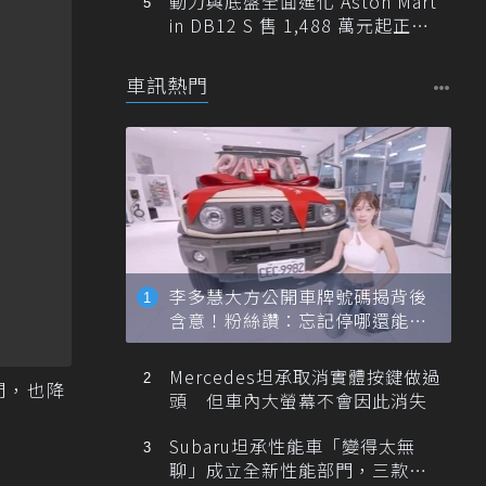
動力與底盤全面進化 Aston Mart
in DB12 S 售 1,488 萬元起正式
登台
車訊熱門
李多慧大方公開車牌號碼揭背後
含意！粉絲讚：忘記停哪還能幫
忙找車
Mercedes坦承取消實體按鍵做過
間，也降
頭 但車內大螢幕不會因此消失
Subaru坦承性能車「變得太無
聊」成立全新性能部門，三款手