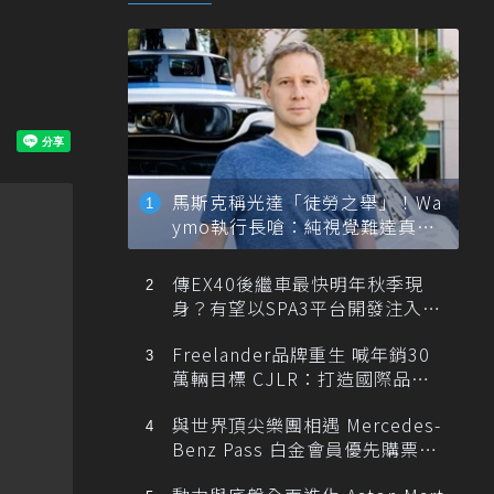
馬斯克稱光達「徒勞之舉」！Wa
ymo執行長嗆：純視覺難達真正
自動駕駛
傳EX40後繼車最快明年秋季現
身？有望以SPA3平台開發注入80
0V動力
Freelander品牌重生 喊年銷30
萬輛目標 CJLR：打造國際品牌
半數銷量來自全球！
與世界頂尖樂團相遇 Mercedes-
Benz Pass 白金會員優先購票維
也納愛樂