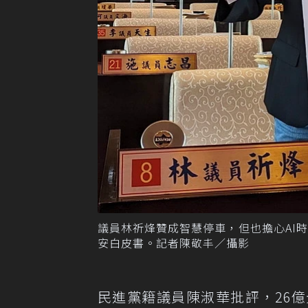
議員林祈烽贊成智慧停車，但也擔心AI
安白皮書。記者陳敬丰／攝影
民進黨籍議員陳淑華批評，26