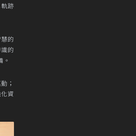
車軌跡
。
智慧的
辨識的
備。
連動；
強化資