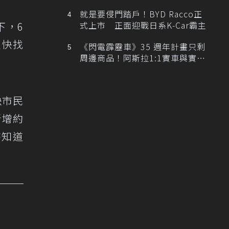
排跑車開發中！
就是要侵門踏戶！BYD Racco正
下，6
式上市 正面迎戰日系K-Car霸主
更快找
《閃電霹靂車》35 週年計畫只剩
周邊商品！阿斯拉1:1實車與實體
展覽雙雙喊卡
決市民
新增約
時知道