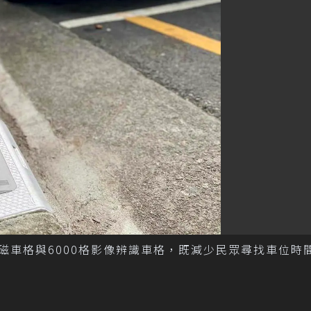
格地磁車格與6000格影像辨識車格，既減少民眾尋找車位時