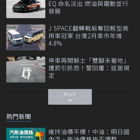
EQ 命名淡出 燃油與電動並行
發展
J SPACE翻轉戰局奪回輕型商
用車冠軍 台灣2月車市年增
4.8%
停車再開騎士「雙腳未著地」
遭罰引民怨！警回覆：這是規
定
More
熱門新聞
維持油價平穩！中油：明日國
內汽、柴油價格皆不調整