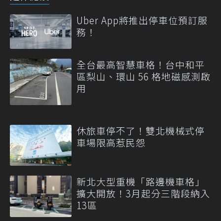
Uber App將推出停車位預訂服
務！
全台最高智慧車格！台中和平
區梨山、環山 56 格地磁感測啟
用
休旅車停不了！雙北機械式停
車場限高惹民怨
新北大型重機「路邊機車格」
擴大開放！3月起分三階段納入
13區