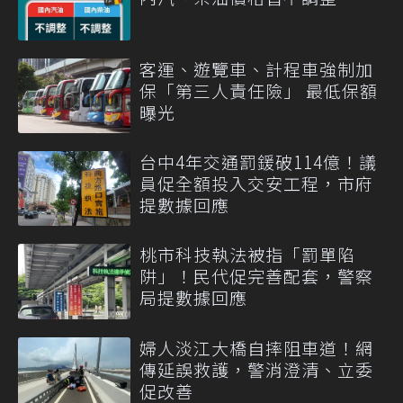
客運、遊覽車、計程車強制加
保「第三人責任險」 最低保額
曝光
台中4年交通罰鍰破114億！議
員促全額投入交安工程，市府
提數據回應
桃市科技執法被指「罰單陷
阱」！民代促完善配套，警察
局提數據回應
婦人淡江大橋自摔阻車道！網
傳延誤救護，警消澄清、立委
促改善