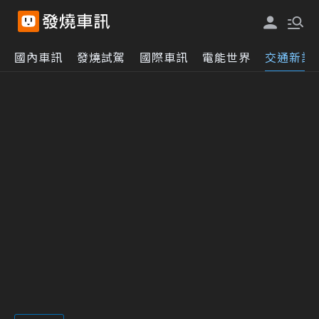
國內車訊
發燒試駕
國際車訊
電能世界
交通新訊