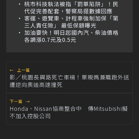
桃市科技執法被指「罰單陷阱」！民
代促完善配套，警察局提數據回應
客運、遊覽車、計程車強制加保「第
三人責任險」 最低保額曝光
加油要快！明日起國內汽、柴油價格
各調漲0.7元及0.5元
←
上一篇
影／桃園長興路死亡車禍！單親媽兼職跑外送
遭逆向奧迪高速撞死
下一篇
→
Honda、Nissan協商整合中 傳Mitsubishi擬
不加入控股公司