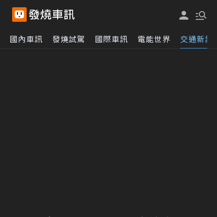
國內車訊
發燒試駕
國際車訊
電能世界
交通新訊