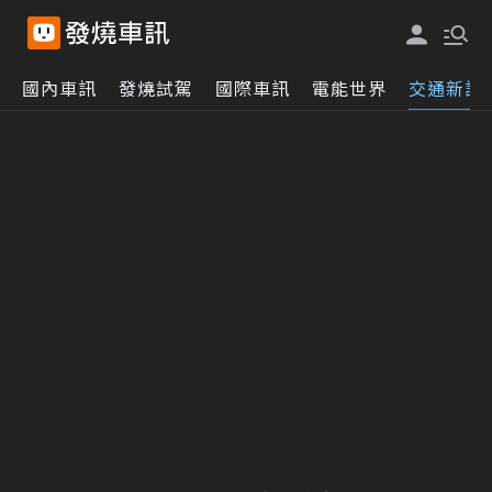
國內車訊
發燒試駕
國際車訊
電能世界
交通新訊