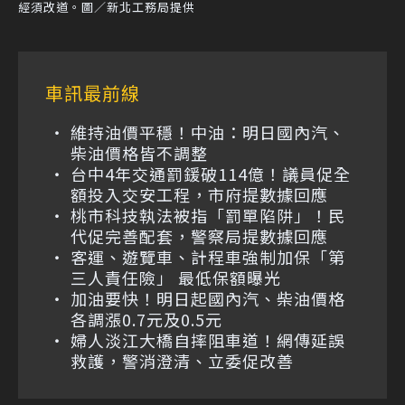
經須改道。圖／新北工務局提供
車訊最前線
維持油價平穩！中油：明日國內汽、
柴油價格皆不調整
台中4年交通罰鍰破114億！議員促全
額投入交安工程，市府提數據回應
桃市科技執法被指「罰單陷阱」！民
代促完善配套，警察局提數據回應
客運、遊覽車、計程車強制加保「第
三人責任險」 最低保額曝光
加油要快！明日起國內汽、柴油價格
各調漲0.7元及0.5元
婦人淡江大橋自摔阻車道！網傳延誤
救護，警消澄清、立委促改善