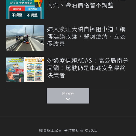
內汽、柴油價格皆不調整
婦人淡江大橋自摔阻車道！網
傳延誤救護，警消澄清、立委
促改善
勿過度信賴ADAS！高公局南分
局籲：駕駛仍是車輛安全最終
決策者
More
聯合線上公司 著作權所有 ©2021