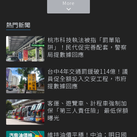
More
熱門新聞
桃市科技執法被指「罰單陷
阱」！民代促完善配套，警察
局提數據回應
台中4年交通罰鍰破114億！議
員促全額投入交安工程，市府
提數據回應
客運、遊覽車、計程車強制加
保「第三人責任險」 最低保額
曝光
維持油價平穩！中油：明日國