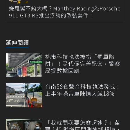
下一篇
→
嫌尾翼不夠大嗎？Manthey Racing為Porsche
911 GT3 RS推出浮誇的改裝套件！
延伸閱讀
桃市科技執法被指「罰單陷
阱」！民代促完善配套，警察
局提數據回應
台南58套聲音科技執法發威！
上半年噪音車陳情大減18%
「我就問我要怎麼超速？」苗
栗 140 縣道區間測速抓超速，