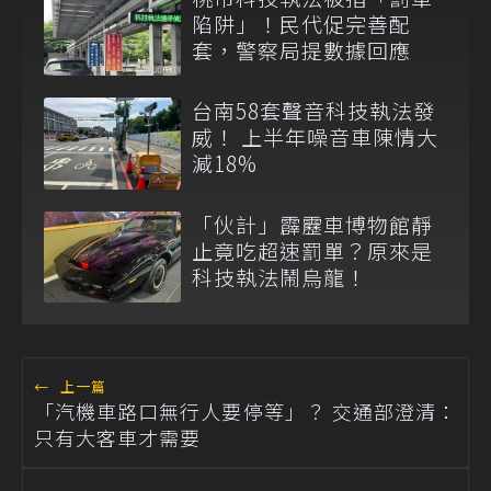
陷阱」！民代促完善配
套，警察局提數據回應
台南58套聲音科技執法發
威！ 上半年噪音車陳情大
減18%
「伙計」霹靂車博物館靜
止竟吃超速罰單？原來是
科技執法鬧烏龍！
←
上一篇
「汽機車路口無行人要停等」？ 交通部澄清：
只有大客車才需要