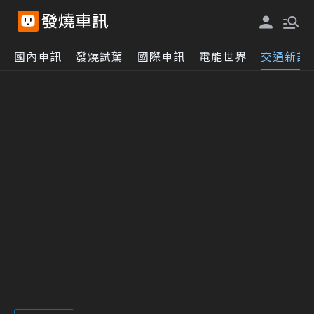
國內車訊
發燒試駕
國際車訊
電能世界
交通新訊