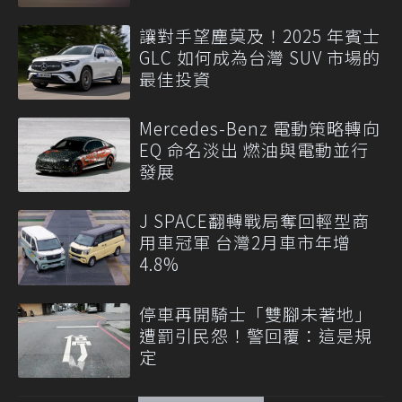
讓對手望塵莫及！2025 年賓士
GLC 如何成為台灣 SUV 市場的
最佳投資
Mercedes-Benz 電動策略轉向
EQ 命名淡出 燃油與電動並行
發展
J SPACE翻轉戰局奪回輕型商
用車冠軍 台灣2月車市年增
4.8%
停車再開騎士「雙腳未著地」
遭罰引民怨！警回覆：這是規
定