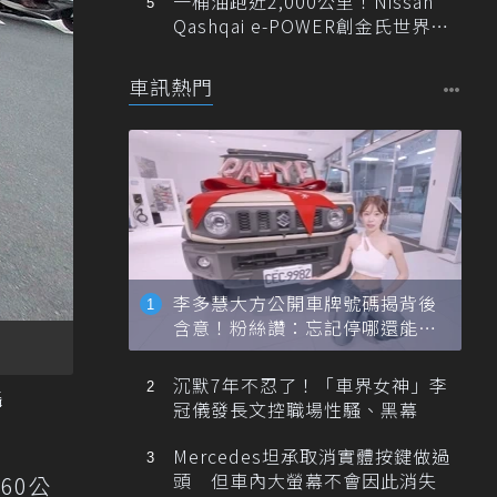
一桶油跑近2,000公里！Nissan
Qashqai e-POWER創金氏世界紀
錄
車訊熱門
李多慧大方公開車牌號碼揭背後
含意！粉絲讚：忘記停哪還能幫
忙找車
沉默7年不忍了！「車界女神」李
攝
冠儀發長文控職場性騷、黑幕
Mercedes坦承取消實體按鍵做過
頭 但車內大螢幕不會因此消失
60公