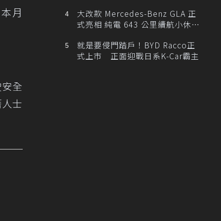
，本月
大改款 Mercedes-Benz GLA 正
式亮相 純電 643 公里續航小休
旅！
就是要侵門踏戶！BYD Racco正
式上市 正面迎戰日系K-Car霸主
駛安全
籍人士