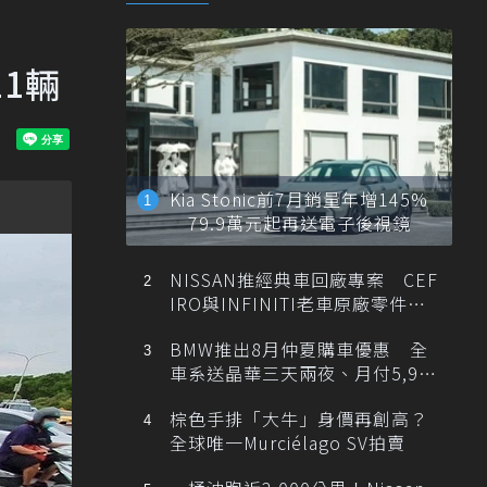
1輛
Kia Stonic前7月銷量年增145%
79.9萬元起再送電子後視鏡
NISSAN推經典車回廠專案 CEF
IRO與INFINITI老車原廠零件最
低1折
BMW推出8月仲夏購車優惠 全
車系送晶華三天兩夜、月付5,900
元起
棕色手排「大牛」身價再創高？
全球唯一Murciélago SV拍賣