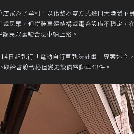
分店家為了牟利，以化整為零方式進口大陸製不
工或民眾，但拼裝車體結構或電系設備不穩定，
呼籲民眾駕駛合法車輛上路。
月14日起執行「電動自行車執法計畫」專案迄今
外取締審驗合格但變更設備電動車43件。