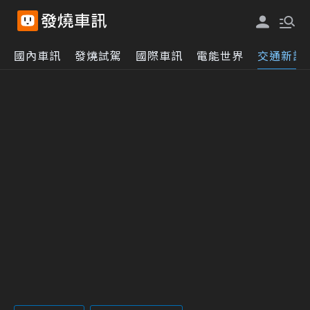
國內車訊
發燒試駕
國際車訊
電能世界
交通新訊