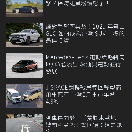
擎？保時捷鐵粉憤怒了！
讓對手望塵莫及！2025 年賓士
GLC 如何成為台灣 SUV 市場的
最佳投資
Mercedes-Benz 電動策略轉向
EQ 命名淡出 燃油與電動並行
發展
J SPACE翻轉戰局奪回輕型商
用車冠軍 台灣2月車市年增
4.8%
停車再開騎士「雙腳未著地」
遭罰引民怨！警回覆：這是規
定