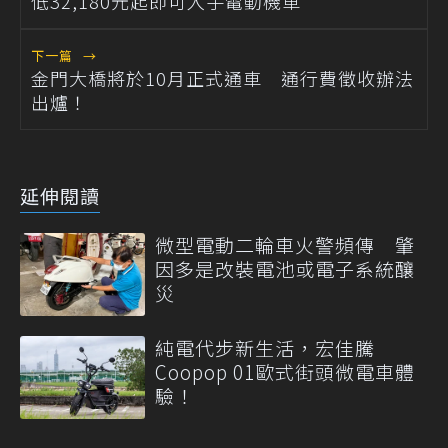
低32,180元起即可入手電動機車
下一篇
→
金門大橋將於10月正式通車 通行費徵收辦法
出爐！
延伸閱讀
微型電動二輪車火警頻傳 肇
因多是改裝電池或電子系統釀
災
純電代步新生活，宏佳騰
Coopop 01歐式街頭微電車體
驗！