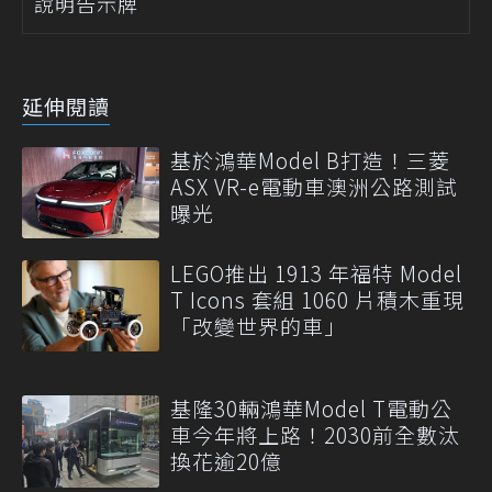
說明告示牌
延伸閱讀
基於鴻華Model B打造！三菱
ASX VR-e電動車澳洲公路測試
曝光
LEGO推出 1913 年福特 Model
T Icons 套組 1060 片積木重現
「改變世界的車」
基隆30輛鴻華Model T電動公
車今年將上路！2030前全數汰
換花逾20億