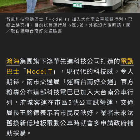
智能科技電動巴士「Model T」加入大台南公車服務行列，已
經上路亮相，目前試營運行駛市區5號，外觀沒有後照鏡。圖
／取自運轉台南好交通臉書
鴻海
集團旗下鴻華先進科技公司打造的
電動
巴士
「
Model T
」，現代代的科技感，令人
期待，南市交通局「運轉台南好交通」官方
粉專公布這部科技電巴已加入大台南公車行
列，府城客運在市區5號公車試營運，交通
局長王銘德表示若市民反映好，業者未來汰
舊換新低地板電動公車時就會多申請政府補
助採購。