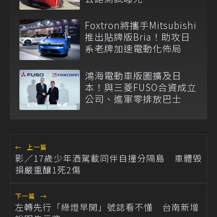
Foxtron將攜手Mitsubishi
推出貼牌版Bria！助攻日
系老牌加速電動化佈局
鴻海電動車版圖擴及日
本！與三菱FUSO合資成立
公司、進軍零排放巴士
←
上一篇
影／17歲少年酒駕載同伴自撞分隔島 車體毀
損嚴重釀1死2傷
下一篇
→
左轉先行「綠燈早開」號誌看不懂 台南新增