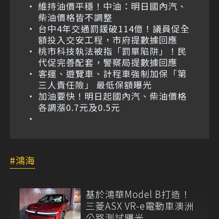
維持油價平穩！中油：明日國內汽、
柴油價格皆不調整
台中4年交通罰鍰破114億！議員促全
額投入交安工程，市府提數據回應
桃市科技執法被指「罰單陷阱」！民
代促完善配套，警察局提數據回應
客運、遊覽車、計程車強制加保「第
三人責任險」 最低保額曝光
加油要快！明日起國內汽、柴油價格
各調漲0.7元及0.5元
鴻海
基於鴻華Model B打造！
三菱ASX VR-e電動車澳洲
公路測試曝光