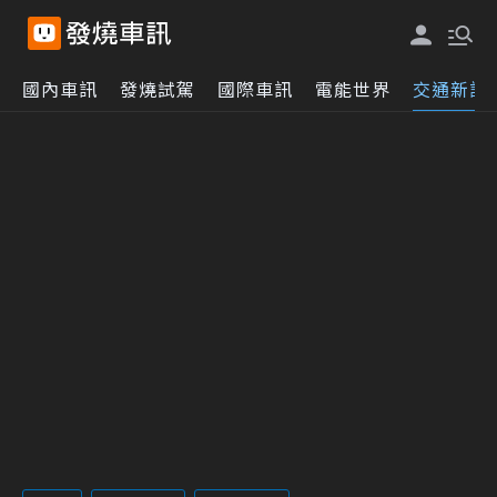
國內車訊
發燒試駕
國際車訊
電能世界
交通新訊