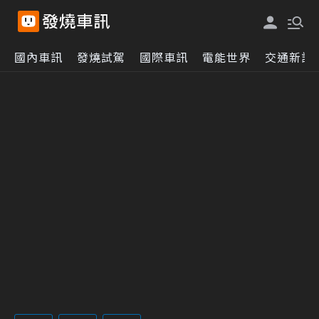
國內車訊
發燒試駕
國際車訊
電能世界
交通新訊