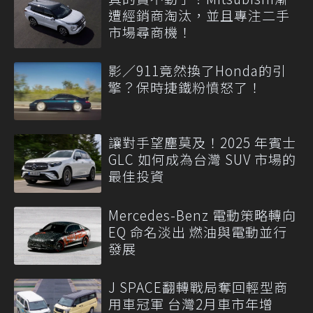
遭經銷商淘汰，並且專注二手
市場尋商機！
影／911竟然換了Honda的引
擎？保時捷鐵粉憤怒了！
讓對手望塵莫及！2025 年賓士
GLC 如何成為台灣 SUV 市場的
最佳投資
Mercedes-Benz 電動策略轉向
EQ 命名淡出 燃油與電動並行
發展
J SPACE翻轉戰局奪回輕型商
用車冠軍 台灣2月車市年增