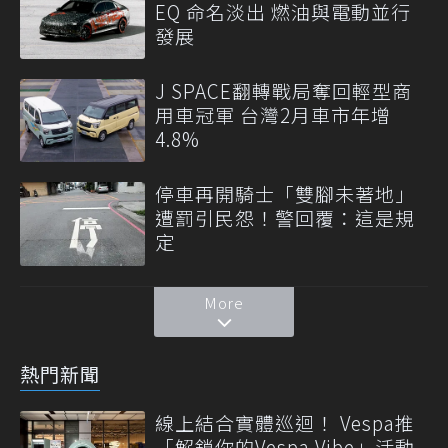
EQ 命名淡出 燃油與電動並行
發展
J SPACE翻轉戰局奪回輕型商
用車冠軍 台灣2月車市年增
4.8%
停車再開騎士「雙腳未著地」
遭罰引民怨！警回覆：這是規
定
More
熱門新聞
線上結合實體巡迴！ Vespa推
「解鎖你的Vespa Vibe」活動