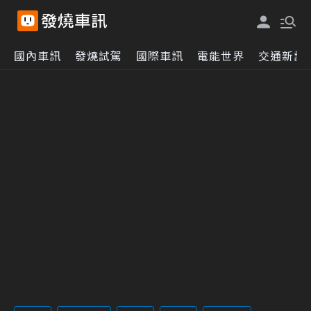
國內車訊
發燒試駕
國際車訊
電能世界
交通新訊