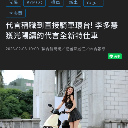
光陽
KYMCO
機車
新車
Yogurt
李多慧
代言稱職到直接騎車環台! 李多慧
獲光陽續約代言全新特仕車
聯合新聞網／記者陳威任／綜合報導
2026-02-08 10:00