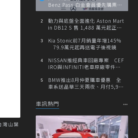
Benz Pass 白金會員優先購票維
也納愛樂
動力與底盤全面進化 Aston Mart
in DB12 S 售 1,488 萬元起正式
登台
Kia Stonic前7月銷量年增145%
79.9萬元起再送電子後視鏡
NISSAN推經典車回廠專案 CEF
IRO與INFINITI老車原廠零件最
低1折
BMW推出8月仲夏購車優惠 全
車系送晶華三天兩夜、月付5,900
元起
車訊熱門
台灣山葉