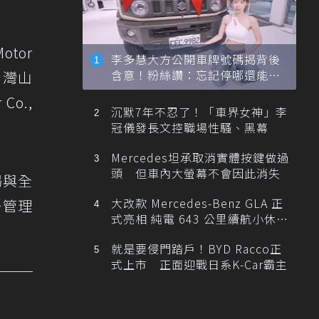
otor
李多慧大方公開車牌號碼揭背後
含意！粉絲讚：忘記停哪還能幫
台灣山
忙找車
o.,
沉默7年不忍了！「車界女神」李
冠儀發長文控職場性騷、黑幕
Mercedes坦承取消實體按鍵做過
頭 但車內大螢幕不會因此消失
場與全
大改款 Mercedes-Benz GLA 正
一管理
式亮相 純電 643 公里續航小休
旅！
就是要侵門踏戶！BYD Racco正
式上市 正面迎戰日系K-Car霸主