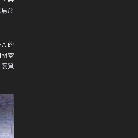
聚焦於
A 的
相關零
供優質