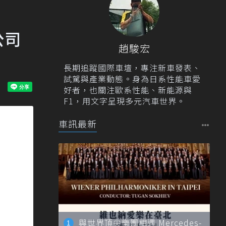
公司
趙駿宏
長期追蹤國際車壇，專注新車發表、
試駕與產業動態。身為日系性能車愛
好者，也關注歐系性能、新能源與
F1，用文字呈現多元汽車世界。
車訊最新
與世界頂尖樂團相遇 Mercedes-