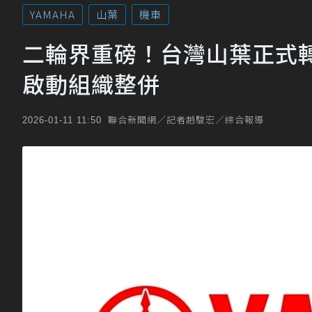
YAMAHA
山葉
機車
二輪界重磅！台灣山葉正式轉為
啟動組織整併
聯合新聞網／記者趙駿宏／綜合報導
2026-01-11 11:50