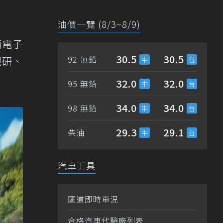
油價一覽 (8/3~8/9)
輛電子
30.5
30.5
92 無鉛
現研、
32.0
32.0
95 無鉛
34.0
34.0
98 無鉛
29.3
29.1
柴油
汽車工具
國道即時車況
合格汽車代驗廠列表