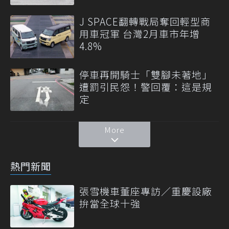
J SPACE翻轉戰局奪回輕型商
用車冠軍 台灣2月車市年增
4.8%
停車再開騎士「雙腳未著地」
遭罰引民怨！警回覆：這是規
定
More
熱門新聞
張雪機車董座專訪／重慶設廠
拚當全球十強