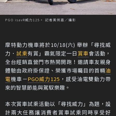
PGO isavR威力125。 記者黃俐嘉／攝影
摩特動力機車將於10/18(六) 舉辦「尋找威
力．
試乘
有賞」霸氣限定一日
賞車
會活動，
全台經銷直營門市熱鬧開跑！邀請車友親身
體驗由政府掛保證、榮獲市場矚目的首輛
油
電
機車－
PGO
威力125
，感受油電雙動力帶
來的智慧節能與駕馭樂趣。
本次賞車試乘活動以「尋找威力」為題，設
計兩大任務讓消費者賞車試乘同時享受好