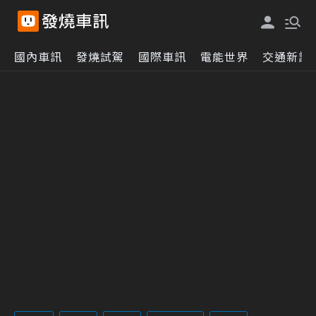
國內車訊
發燒試駕
國際車訊
電能世界
交通新訊