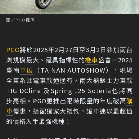
圖／PGO提供
PGO
將於2025年2月27日至3月2日參加南台
灣規模最大、最具指標性的
機車
盛會－2025
臺南
車展
（TAINAN AUTOSHOW），現場
全車系油電車款通通有，兩大熱銷主力車款
TIG DCline 及Spring 125 Soteria也將同
步亮相。PGO更推出限時限量的年度破萬
購
車
優惠，搭配獨家大禮包，讓車迷以最超值
的價格入手最強機種！