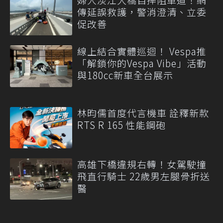
傳延誤救護，警消澄清、立委
促改善
線上結合實體巡迴！ Vespa推
「解鎖你的Vespa Vibe」活動
與180cc新車全台展示
林昀儒首度代言機車 詮釋新款
RTS R 165 性能鋼砲
高雄下橋違規右轉！女駕駛撞
飛直行騎士 22歲男左腿骨折送
醫