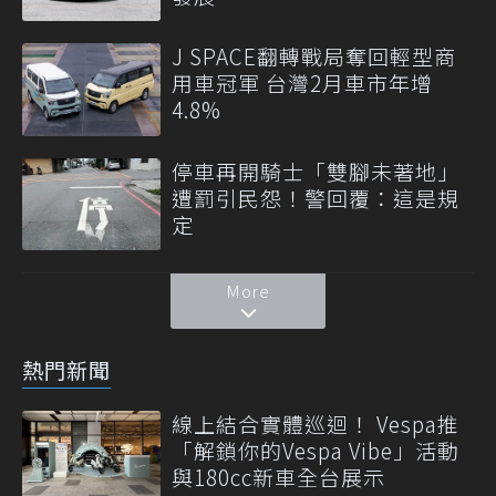
J SPACE翻轉戰局奪回輕型商
用車冠軍 台灣2月車市年增
4.8%
停車再開騎士「雙腳未著地」
遭罰引民怨！警回覆：這是規
定
More
熱門新聞
線上結合實體巡迴！ Vespa推
「解鎖你的Vespa Vibe」活動
與180cc新車全台展示