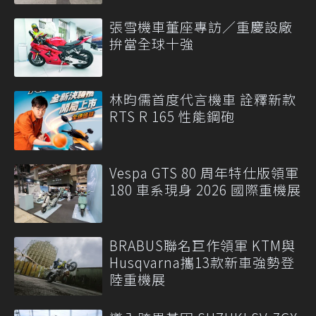
張雪機車董座專訪／重慶設廠
拚當全球十強
林昀儒首度代言機車 詮釋新款
RTS R 165 性能鋼砲
Vespa GTS 80 周年特仕版領軍
180 車系現身 2026 國際重機展
BRABUS聯名巨作領軍 KTM與
Husqvarna攜13款新車強勢登
陸重機展