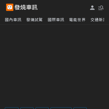
國內車訊
發燒試駕
國際車訊
電能世界
交通新訊