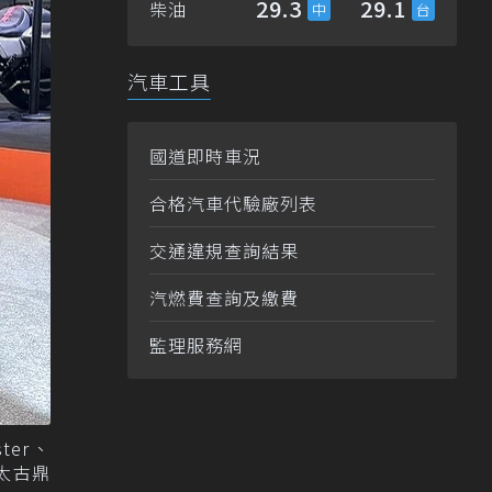
29.3
29.1
柴油
汽車工具
國道即時車況
合格汽車代驗廠列表
交通違規查詢結果
汽燃費查詢及繳費
監理服務網
er、
／太古鼎