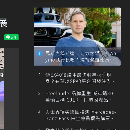
展
馬斯克稱光達「徒勞之舉」！Wa
ymo執行長嗆：純視覺難達真正
自動駕駛
傳EX40後繼車最快明年秋季現
身？有望以SPA3平台開發注入80
0V動力
Freelander品牌重生 喊年銷30
萬輛目標 CJLR：打造國際品牌
半數銷量來自全球！
與世界頂尖樂團相遇 Mercedes-
Benz Pass 白金會員優先購票維
也納愛樂