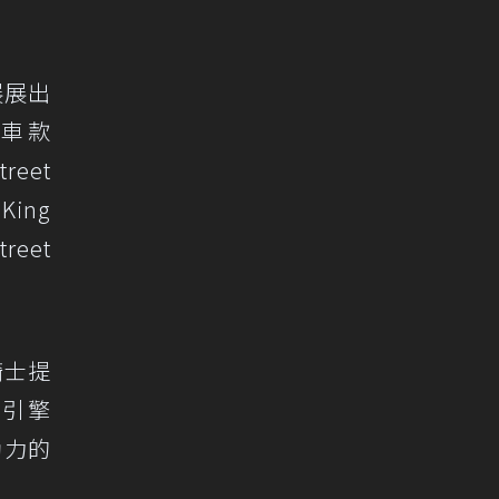
展展出
流車款
reet
King
reet
騎士提
1引擎
大動力的