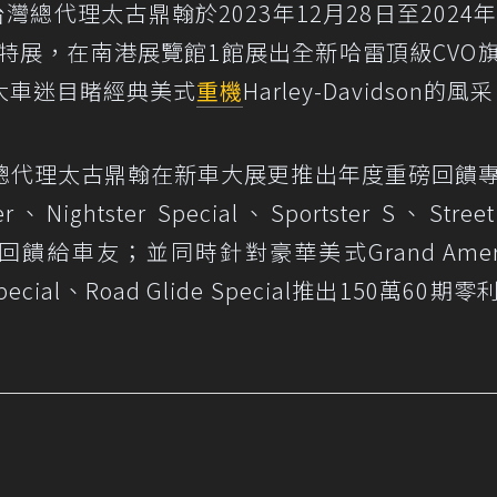
on）台灣總代理太古鼎翰於2023年12月28日至2024
特展，在南港展覽館1館展出全新哈雷頂級CVO
大車迷目睹經典美式
重機
Harley-Davidson的風
總代理太古鼎翰在新車大展更推出年度重磅回饋
htster Special、Sportster S、Street
饋給車友；並同時針對豪華美式Grand Ameri
Special、Road Glide Special推出150萬60期