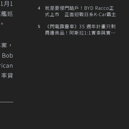
排跑車開發中！
年1月1
就是要侵門踏戶！BYD Racco正
旗艦巡
式上市 正面迎戰日系K-Car霸主
采。
《閃電霹靂車》35 週年計畫只剩
周邊商品！阿斯拉1:1實車與實體
展覽雙雙喊卡
專案，
 Bob
can
零利率貸