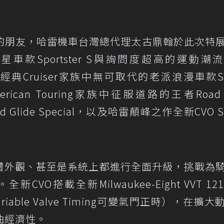
的朋友，哈雷機車台灣總代理太古鼎翰於此次特
款Sportster S與詢問度超高的運動潮
pecial；經典Cruiser家族中無可取代的老派浪漫車款St
erican Touring家族中征服道路的王者Road 
Glide Special，以及哈雷顛峰之作全新CVO St
車體外觀、甚至是系統上都進行全面升級，挑戰為
O搭載全新Milwaukee-Eight VVT 12
ariable Valve Timing可變氣門正時），在擴
油經濟性。