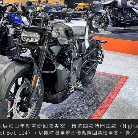
推出年度重磅回饋專案，精選四款熱門車款（Nightst
r S、Street Bob 114），以限時限量現金優惠價回饋給車友。 圖