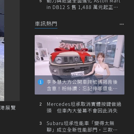
動力與底盤全面進化 Aston Mart
in DB12 S 售 1,488 萬元起正式
登台
車訊熱門
李多慧大方公開車牌號碼揭背後
含意！粉絲讚：忘記停哪還能幫
忙找車
Mercedes坦承取消實體按鍵做過
南港展覽
頭 但車內大螢幕不會因此消失
Subaru坦承性能車「變得太無
聊」成立全新性能部門，三款手