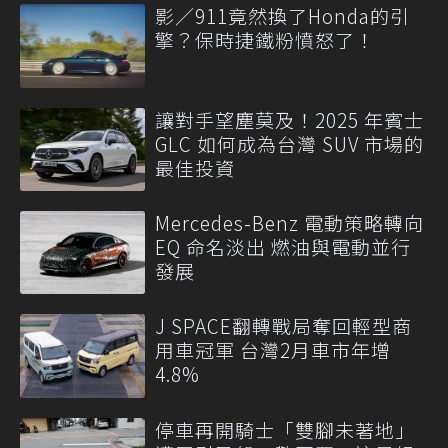
影／911竟然換了Honda的引
擎？保時捷鐵粉憤怒了！
讓對手望塵莫及！2025 年賓士
GLC 如何成為台灣 SUV 市場的
最佳投資
Mercedes-Benz 電動策略轉向
EQ 命名淡出 燃油與電動並行
發展
J SPACE翻轉戰局奪回輕型商
用車冠軍 台灣2月車市年增
4.8%
停車再開騎士「雙腳未著地」