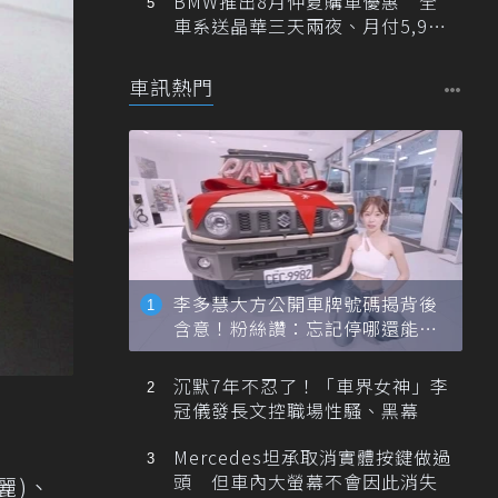
BMW推出8月仲夏購車優惠 全
車系送晶華三天兩夜、月付5,900
元起
車訊熱門
李多慧大方公開車牌號碼揭背後
含意！粉絲讚：忘記停哪還能幫
忙找車
沉默7年不忍了！「車界女神」李
冠儀發長文控職場性騷、黑幕
Mercedes坦承取消實體按鍵做過
頭 但車內大螢幕不會因此消失
麗)、