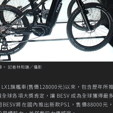
車。 記者林和謙／攝影
bike LX1旗艦車(售價128000元)以來，包含歷年所
，都獲全球各項大獎肯定，讓 BESV 成為全球獲得最
七月BESV將在國內推出新款PS1，售價88000元