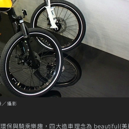
謙／攝影
環保與騎乘樂趣，四大造車理念為 beautiful(美