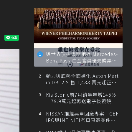
與世界頂尖樂團相遇 Mercedes-
Benz Pass 白金會員優先購票維
也納愛樂
動力與底盤全面進化 Aston Mart
in DB12 S 售 1,488 萬元起正式
登台
Kia Stonic前7月銷量年增145%
79.9萬元起再送電子後視鏡
NISSAN推經典車回廠專案 CEF
IRO與INFINITI老車原廠零件最
低1折