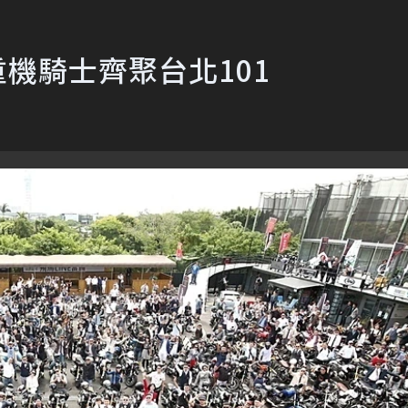
重機騎士齊聚台北101