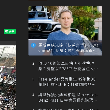
馬斯克稱光達「徒勞之舉」！Wa
ymo執行長嗆：純視覺難達真正
自動駕駛
傳EX40後繼車最快明年秋季現
身？有望以SPA3平台開發注入80
0V動力
Freelander品牌重生 喊年銷30
萬輛目標 CJLR：打造國際品牌
半數銷量來自全球！
與世界頂尖樂團相遇 Mercedes-
Benz Pass 白金會員優先購票維
也納愛樂