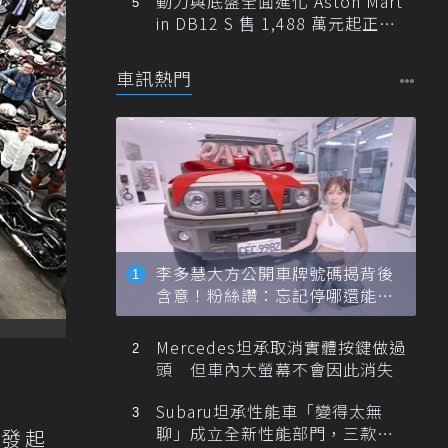
動力與底盤全面進化 Aston Mart
in DB12 S 售 1,488 萬元起正式
登台
車訊熱門
李多慧大方公開車牌號碼揭背後
含意！粉絲讚：忘記停哪還能幫
忙找車
Mercedes坦承取消實體按鍵做過
頭 但車內大螢幕不會因此消失
Subaru坦承性能車「變得太無
聊」成立全新性能部門，三款手
梨發起