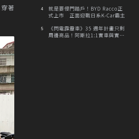
排跑車開發中！
們，穿著
就是要侵門踏戶！BYD Racco正
式上市 正面迎戰日系K-Car霸主
《閃電霹靂車》35 週年計畫只剩
周邊商品！阿斯拉1:1實車與實體
展覽雙雙喊卡