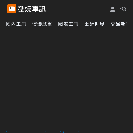
國內車訊
發燒試駕
國際車訊
電能世界
交通新訊