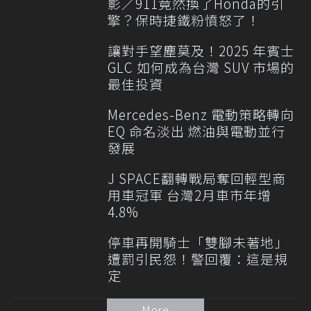
影／911竟然換了Honda的引
擎？保時捷鐵粉憤怒了！
讓對手望塵莫及！2025 年賓士
GLC 如何成為台灣 SUV 市場的
最佳投資
Mercedes-Benz 電動策略轉向
EQ 命名淡出 燃油與電動並行
發展
J SPACE翻轉戰局奪回輕型商
用車冠軍 台灣2月車市年增
4.8%
停車再開騎士「雙腳未著地」
遭罰引民怨！警回覆：這是規
定
More