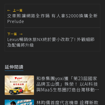
←
上一篇
交車照讓網路全炸鍋 有人拿S2000換購全新
Prelude
下一篇
→
Lexus暢銷休旅NX終於要小改款了! 外觀細節
及配備將升級
延伸閱讀
和泰集團yoxi獲「第23屆國家
品牌玉山獎」殊榮！ 以AI科技
與MaaS生態圈打造台灣移動新
標竿
林昀儒首度代言機車 詮釋新款