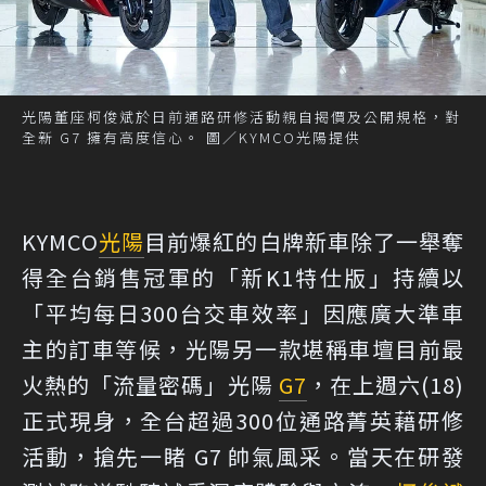
光陽董座柯俊斌於日前通路研修活動親自揭價及公開規格，對
全新 G7 擁有高度信心。 圖／KYMCO光陽提供
KYMCO
光陽
目前爆紅的白牌新車除了一舉奪
得全台銷售冠軍的「新K1特仕版」持續以
「平均每日300台交車效率」因應廣大準車
主的訂車等候，光陽另一款堪稱車壇目前最
火熱的「流量密碼」光陽
G7
，在上週六(18)
正式現身，全台超過300位通路菁英藉研修
活動，搶先一睹 G7 帥氣風采。當天在研發