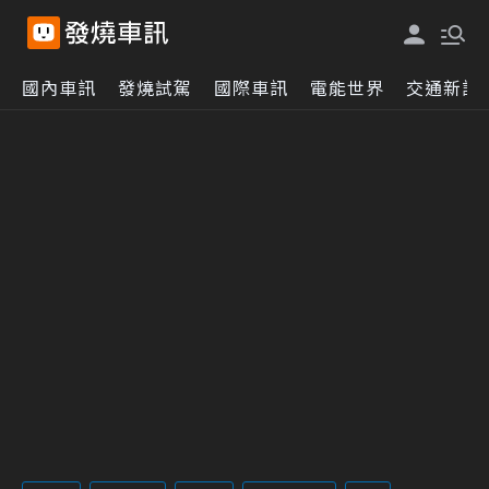
國內車訊
發燒試駕
國際車訊
電能世界
交通新訊