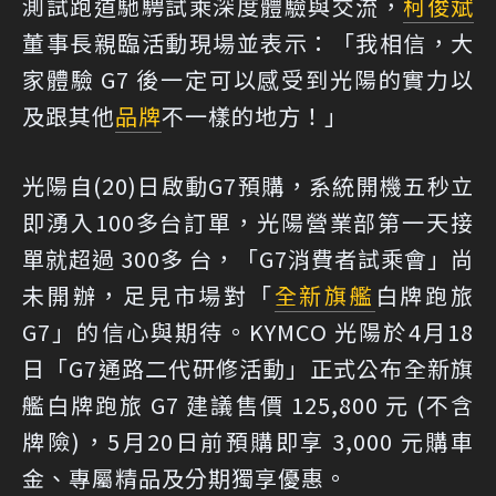
測試跑道馳騁試乘深度體驗與交流，
柯俊斌
董事長親臨活動現場並表示：「我相信，大
家體驗 G7 後一定可以感受到光陽的實力以
及跟其他
品牌
不一樣的地方！」
光陽自(20)日啟動G7預購，系統開機五秒立
即湧入100多台訂單，光陽營業部第一天接
單就超過 300多 台，「G7消費者試乘會」尚
未開辦，足見市場對「
全新旗艦
白牌跑旅
G7」的信心與期待。KYMCO 光陽於4月18
日「G7通路二代研修活動」正式公布全新旗
艦白牌跑旅 G7 建議售價 125,800 元 (不含
牌險)，5月20日前預購即享 3,000 元購車
金、專屬精品及分期獨享優惠。