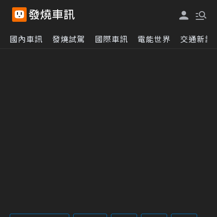
國內車訊
發燒試駕
國際車訊
電能世界
交通新訊