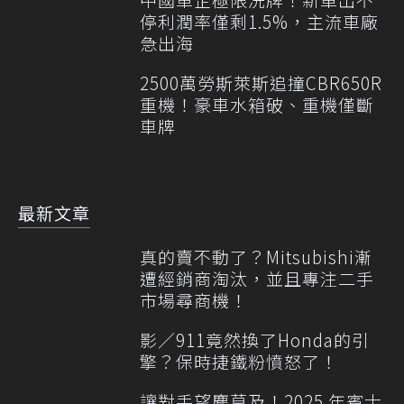
停利潤率僅剩1.5%，主流車廠
急出海
2500萬勞斯萊斯追撞CBR650R
重機！豪車水箱破、重機僅斷
車牌
最新文章
真的賣不動了？Mitsubishi漸
遭經銷商淘汰，並且專注二手
市場尋商機！
影／911竟然換了Honda的引
擎？保時捷鐵粉憤怒了！
讓對手望塵莫及！2025 年賓士