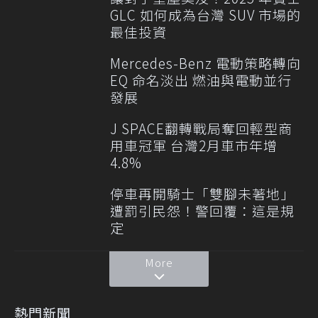
GLC 如何成為台灣 SUV 市場的
最佳投資
Mercedes-Benz 電動策略轉向
EQ 命名淡出 燃油與電動並行
發展
J SPACE翻轉戰局奪回輕型商
用車冠軍 台灣2月車市年增
4.8%
停車再開騎士「雙腳未著地」
遭罰引民怨！警回覆：這是規
定
More
熱門新聞