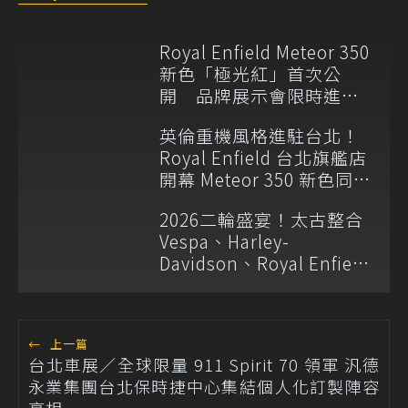
Royal Enfield Meteor 350
新色「極光紅」首次公
開 品牌展示會限時進駐
林口三井OUTLET
英倫重機風格進駐台北！
Royal Enfield 台北旗艦店
開幕 Meteor 350 新色同步
登場
2026二輪盛宴！太古整合
Vespa、Harley-
Davidson、Royal Enfield
等五大品牌 建構全方位騎
士生態系
←
上一篇
台北車展／全球限量 911 Spirit 70 領軍 汎德
永業集團台北保時捷中心集結個人化訂製陣容
亮相