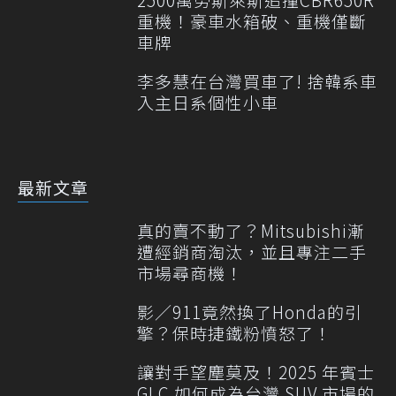
重機！豪車水箱破、重機僅斷
車牌
李多慧在台灣買車了! 捨韓系車
入主日系個性小車
最新文章
真的賣不動了？Mitsubishi漸
遭經銷商淘汰，並且專注二手
市場尋商機！
影／911竟然換了Honda的引
擎？保時捷鐵粉憤怒了！
讓對手望塵莫及！2025 年賓士
GLC 如何成為台灣 SUV 市場的