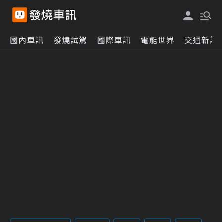
國內車訊
發燒試駕
國際車訊
電能世界
交通新訊