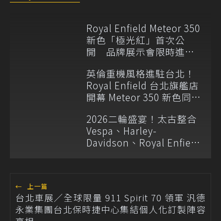
Royal Enfield Meteor 350
新色「極光紅」首次公
開 品牌展示會限時進駐
林口三井OUTLET
英倫重機風格進駐台北！
Royal Enfield 台北旗艦店
開幕 Meteor 350 新色同步
登場
2026二輪盛宴！太古整合
Vespa、Harley-
Davidson、Royal Enfield
等五大品牌 建構全方位騎
士生態系
←
上一篇
台北車展／全球限量 911 Spirit 70 領軍 汎德
永業集團台北保時捷中心集結個人化訂製陣容
亮相