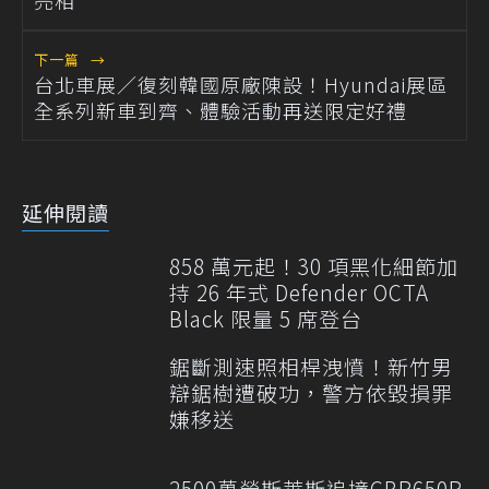
下一篇
→
台北車展／復刻韓國原廠陳設！Hyundai展區
全系列新車到齊、體驗活動再送限定好禮
延伸閱讀
858 萬元起！30 項黑化細節加
持 26 年式 Defender OCTA
Black 限量 5 席登台
鋸斷測速照相桿洩憤！新竹男
辯鋸樹遭破功，警方依毀損罪
嫌移送
2500萬勞斯萊斯追撞CBR650R