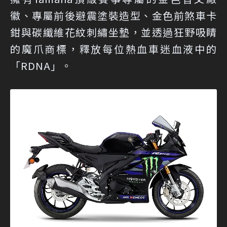
徽、專屬前後避震塗裝造型、金色前煞車卡
鉗與碳纖維花紋刺繡坐墊，並透過狂野吸睛
的魔爪商標，釋放每位熱血車迷血液中的
「RDNA」。