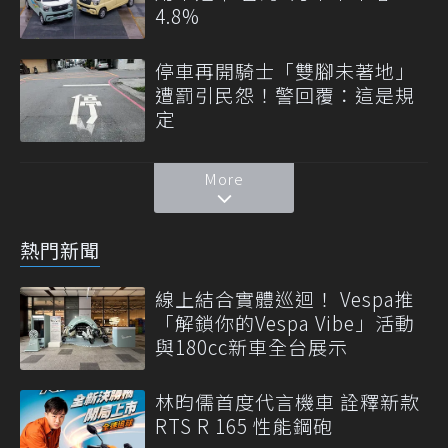
4.8%
停車再開騎士「雙腳未著地」
遭罰引民怨！警回覆：這是規
定
More
熱門新聞
線上結合實體巡迴！ Vespa推
「解鎖你的Vespa Vibe」活動
與180cc新車全台展示
林昀儒首度代言機車 詮釋新款
RTS R 165 性能鋼砲