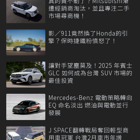
真的賣不動了？Mitsubishi漸
遭經銷商淘汰，並且專注二手
市場尋商機！
影／911竟然換了Honda的引
擎？保時捷鐵粉憤怒了！
讓對手望塵莫及！2025 年賓士
GLC 如何成為台灣 SUV 市場的
最佳投資
Mercedes-Benz 電動策略轉向
EQ 命名淡出 燃油與電動並行
發展
J SPACE翻轉戰局奪回輕型商
用車冠軍 台灣2月車市年增