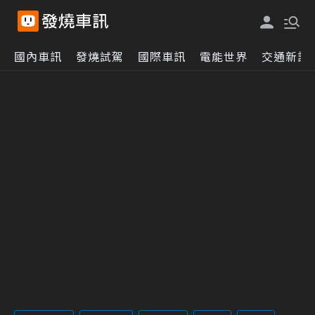
國內車訊
發燒試駕
國際車訊
電能世界
交通新訊