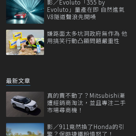
影／Evoluto「355 by
Evoluto」量產在即 自然進氣
V8隧道聲浪先開嗓
嫌路面太多坑洞政府無作為 他
用搞笑行動凸顯問題嚴重性
最新文章
真的賣不動了？Mitsubishi漸
遭經銷商淘汰，並且專注二手
市場尋商機！
影／911竟然換了Honda的引
擎？保時捷鐵粉憤怒了！