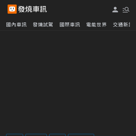
國內車訊
發燒試駕
國際車訊
電能世界
交通新訊