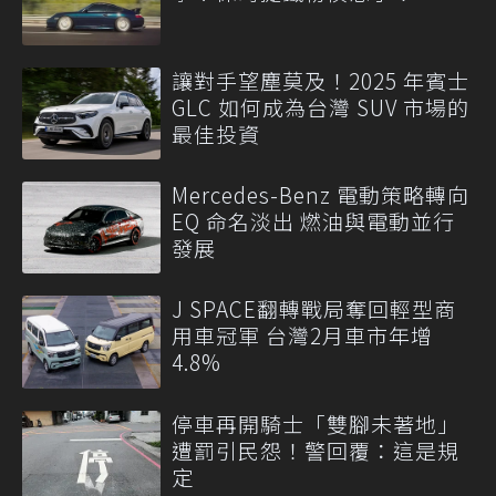
讓對手望塵莫及！2025 年賓士
GLC 如何成為台灣 SUV 市場的
最佳投資
Mercedes-Benz 電動策略轉向
EQ 命名淡出 燃油與電動並行
發展
J SPACE翻轉戰局奪回輕型商
用車冠軍 台灣2月車市年增
4.8%
停車再開騎士「雙腳未著地」
遭罰引民怨！警回覆：這是規
定