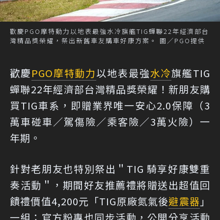
歡慶PGO摩特動力以地表最強水冷旗艦TIG蟬聯22年經濟部台
灣精品獎榮耀，祭出新舊車友購車好康方案。 圖／PGO提供
歡慶
PGO
摩特動力
以地表最強
水冷
旗艦TIG
蟬聯22年經濟部台灣精品獎榮耀！新朋友購
買TIG車系，即贈業界唯一安心2.0保障（3
萬車碰車／駕傷險／乘客險／3萬火險）一
年期。
針對老朋友也特別祭出＂TIG 騎享好康雙重
奏活動＂，期間好友推薦禮將贈送出超值回
饋禮價值4,200元「TIG原廠氮氣後
避震器
」
一組；官方粉專也同步活動，公開分享活動