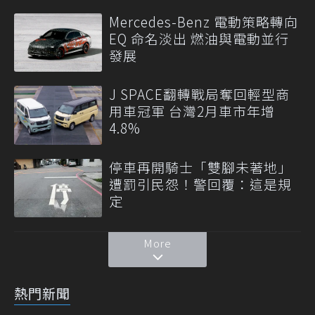
Mercedes-Benz 電動策略轉向
EQ 命名淡出 燃油與電動並行
發展
J SPACE翻轉戰局奪回輕型商
用車冠軍 台灣2月車市年增
4.8%
停車再開騎士「雙腳未著地」
遭罰引民怨！警回覆：這是規
定
More
熱門新聞