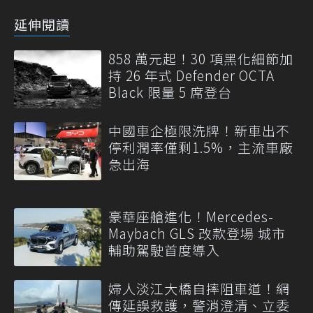
延伸閱讀
858 萬元起！30 項黑化細節加
持 26 年式 Defender OCTA
Black 限量 5 席登台
中國車企極限洗牌！新車出不
停利潤率僅剩1.5%，主流車廠
急出海
豪華座艙進化！Mercedes-
Maybach GLS 改款登場 城市
輔助駕駛首度導入
婦人淡江大橋自摔阻車道！網
傳延誤救護，警消澄清、立委