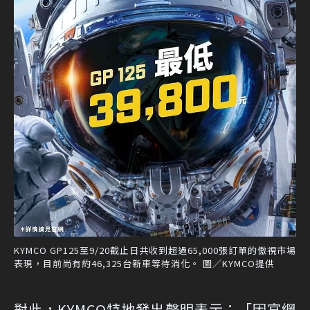
KYMCO GP125至9/20截止日共收到超過65,000張訂單的傲視市場
表現，目前尚有約46,325台新車等待消化。 圖／KYMCO提供
對此，KYMCO特地發出聲明表示：「因官網