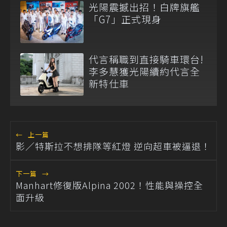
光陽震撼出招！白牌旗艦
「G7」正式現身
代言稱職到直接騎車環台!
李多慧獲光陽續約代言全
新特仕車
←
上一篇
影／特斯拉不想排隊等紅燈 逆向超車被逼退！
下一篇
→
Manhart修復版Alpina 2002！性能與操控全
面升級