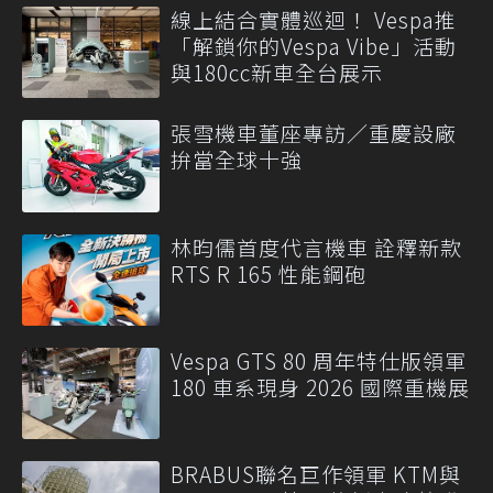
線上結合實體巡迴！ Vespa推
「解鎖你的Vespa Vibe」活動
與180cc新車全台展示
張雪機車董座專訪／重慶設廠
拚當全球十強
林昀儒首度代言機車 詮釋新款
RTS R 165 性能鋼砲
Vespa GTS 80 周年特仕版領軍
180 車系現身 2026 國際重機展
BRABUS聯名巨作領軍 KTM與