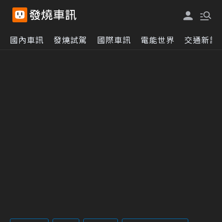
國內車訊
發燒試駕
國際車訊
電能世界
交通新訊