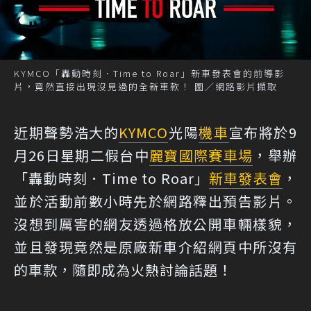
KYMCO「轟動時刻．Time to Roar」新車發表會的前導影
片，竟然直接出現沒見過的全新車款！ 圖／網路影片擷取
近期聲勢浩大的
KYMCO
光陽
機車
宣布將於9
月26日星期二假台中
麗寶國際賽車場
，舉辦
「轟動時刻．Time to Roar」
新車
發表會
，
並於活動前數小時先於網路釋出預告影片。
沒想到厲害的網友透過格放公開車輛樣貌，
並且發現竟然是原廠新車介紹網頁中所沒有
的車款，隨即成為火熱討論話題！