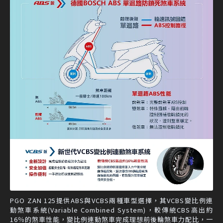
PGO ZAN 125提供ABS與VCBS兩種車型選擇，其VCBS變比例連
動煞車系統(Variable Combined System)，較傳統CBS高出約
16％的煞車性能，變比例連動煞車完成理想前後輪煞車力配比，一