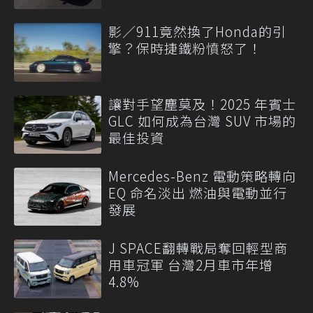
影／911竟然換了Honda的引
擎？保時捷鐵粉憤怒了！
讓對手望塵莫及！2025 年賓士
GLC 如何成為台灣 SUV 市場的
最佳投資
Mercedes-Benz 電動策略轉向
EQ 命名淡出 燃油與電動並行
發展
J SPACE翻轉戰局奪回輕型商
用車冠軍 台灣2月車市年增
4.8%