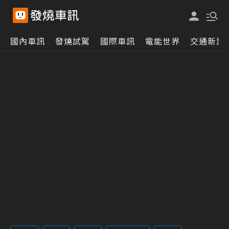
國內車訊
發燒試駕
國際車訊
電能世界
交通新訊