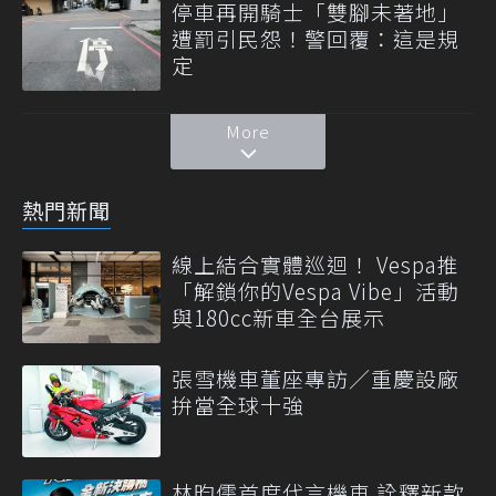
停車再開騎士「雙腳未著地」
遭罰引民怨！警回覆：這是規
定
More
熱門新聞
線上結合實體巡迴！ Vespa推
「解鎖你的Vespa Vibe」活動
與180cc新車全台展示
張雪機車董座專訪／重慶設廠
拚當全球十強
林昀儒首度代言機車 詮釋新款