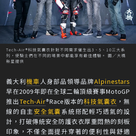
Tech-Air®科技氣囊衣針對不同需求催生出3、5、10三大系
列，使騎士們在不同的場景中都能享有最佳體驗。 圖／大橋
新星提供
義大利
機車
人身部品領導品牌
Alpinestars
早在2009年即在全球二輪頂級賽事MotoGP
推出
Tech-Air
®Race版本的
科技氣囊衣
，無
線的自主
安全氣囊
系統搭配輕巧透氣的設
計，打破傳統安全防護衣衣厚重悶熱的刻板
印象，不僅全面提升穿著的便利性與舒適