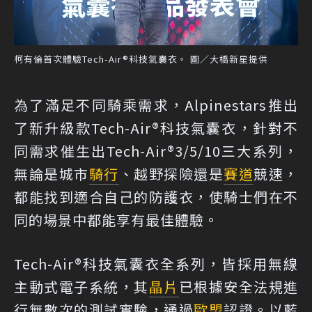
柯有倫首次體驗Tech-Air®科技氣囊衣。 圖／大橋新星提供
為了滿足不同騎乘需求，Alpinestars推出
了新升級款Tech-Air®科技氣囊衣，針對不
同需求催生出Tech-Air®3/5/10三大系列，
無論是城市
騎行
、越野探險還是
賽道
競速，
都能找到適合自己的防護衣，使騎士們在不
同的場景中都能享有最佳體驗。
Tech-Air®科技氣囊衣全系列，皆採用無線
主動式電子系統，其
晶片
已根據安全法規進
行無數次的測試實驗，通過
歐盟
認證。以藍