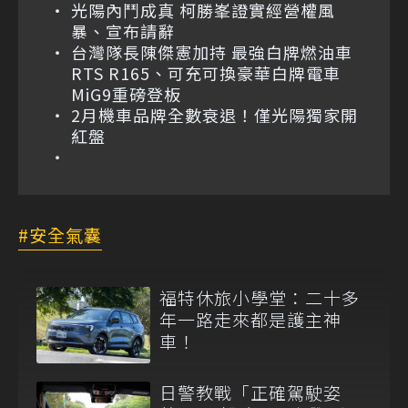
光陽內鬥成真 柯勝峯證實經營權風
暴、宣布請辭
台灣隊長陳傑憲加持 最強白牌燃油車
RTS R165、可充可換豪華白牌電車
MiG9重磅登板
2月機車品牌全數衰退！僅光陽獨家開
紅盤
安全氣囊
福特休旅小學堂：二十多
年一路走來都是護主神
車！
日警教戰「正確駕駛姿