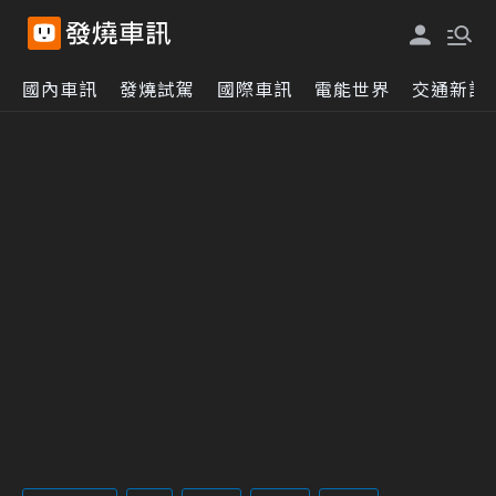
國內車訊
發燒試駕
國際車訊
電能世界
交通新訊