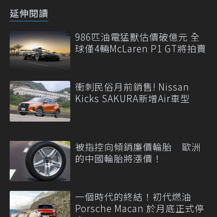
延伸閱讀
986匹油電猛獸估價破億元 全
球僅4輛McLaren P1 GT將拍賣
衝刺民俗月前銷售! Nissan
Kicks SAKURA新增Air車型
被指控向傾銷廉價輪胎 歐洲
的中國輪胎將漲價！
一個時代的終結！初代燃油
Porsche Macan 於月底正式停